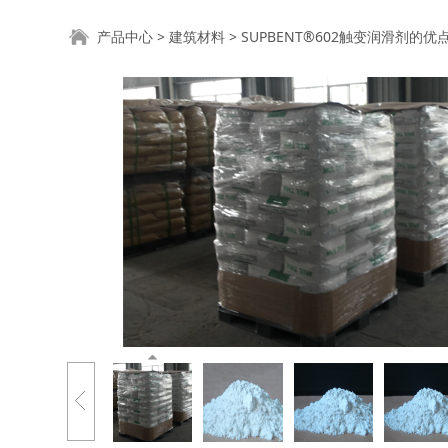
SUPBENT®602
产品中心
>
建筑材料
>
SUPBENT®602触变润滑剂的优