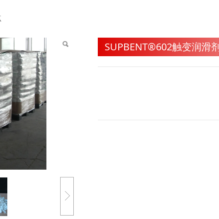
触变润滑剂的优点
点
SUPBENT®602触变润