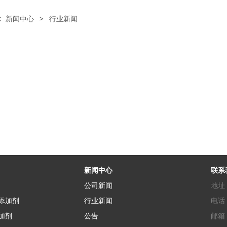
:
新闻中心
>
行业新闻
新闻中心
联系
公司新闻
地址
添加剂
行业新闻
电话：
加剂
公告
邮箱： 