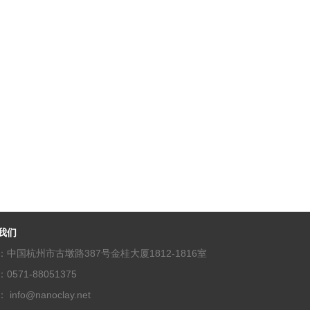
我们
：中国杭州市古墩路387号金桂大厦1812-1816室
0571-88051375
info@nanoclay.net