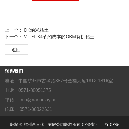
上一个：
DK纳米粘土
下一个：
V-GEL 34节约成本的OBM有机粘土
返回
联系我们
地址：中国杭州市古墩路387号金桂大厦1812-1816室
电话：0571-88051375
邮箱： info@nanoclay.net
传真： 0571-88822631
版权 © 杭州西河化工有限公司版权所有ICP备案号：
浙ICP备