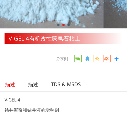
V-GEL 4有机改性蒙皂石粘土
分享到：
描述
描述
TDS & MSDS
V-GEL 4
钻井泥浆和钻井液的增稠剂