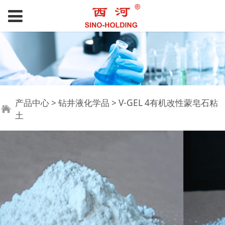
V-GEL 4有机改性蒙皂石
产品中心
>
钻井液化学品
>
V-GEL 4有机改性蒙皂石粘
土
粘土