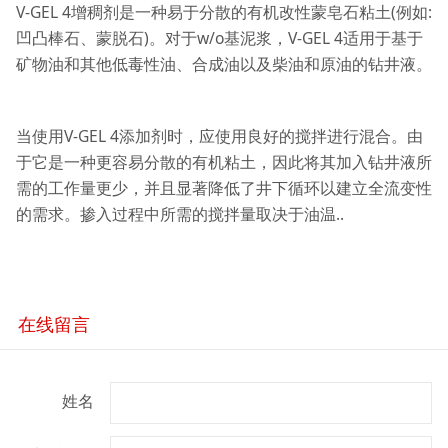
V-GEL 4增稠剂是一种易于分散的有机改性蒙皂石粘土(例如:
凹凸棒石、蒙脱石)。对于w/o基泥浆，V-GEL 4适用于基于
矿物油和其他低毒性油、合成油以及柴油和原油的钻井液。
当使用V-GEL 4添加剂时，应使用良好的搅拌进行混合。由
于它是一种更容易分散的有机粘土，因此将其加入钻井液所
需的工作量更少，并且显著降低了井下循环以建立全流变性
的需求。掺入过程中所需的搅拌量取决于油温..
在线留言
姓名