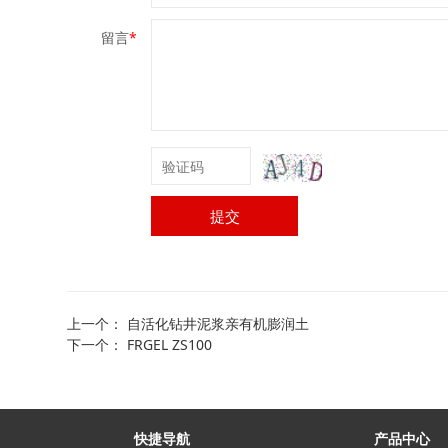
留言
*
提交
上一个：
自活化钻井泥浆亲有机膨润土
下一个：
FRGEL ZS100
快捷导航
产品中心