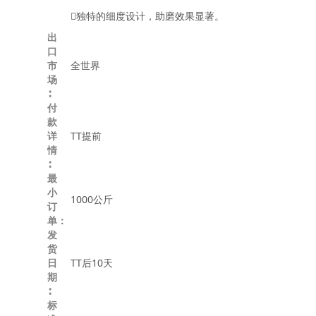
独特的细度设计，助磨效果显著。
出
口
市
全世界
场
∶
付
款
详
TT提前
情
∶
最
小
1000公斤
订
单：
发
货
日
TT后10天
期
∶
标