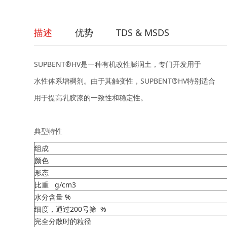
描述
优势
TDS & MSDS
SUPBENT®HV是一种有机改性膨润土，专门开发用于
水性体系增稠剂。由于其触变性，SUPBENT®HV特别适合
用于提高乳胶漆的一致性和稳定性。
典型特性
组成
颜色
形态
比重 g/cm3
水分含量 %
细度，通过200号筛 %
完全分散时的粒径