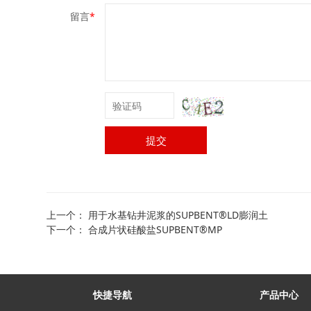
留言
*
提交
上一个：
用于水基钻井泥浆的SUPBENT®LD膨润土
下一个：
合成片状硅酸盐SUPBENT®MP
快捷导航
产品中心