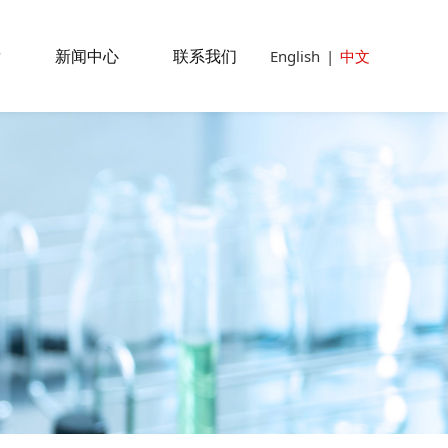
发
新闻中心
联系我们
English
|
中文