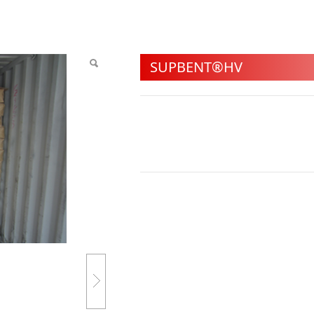
SUPBENT®HV