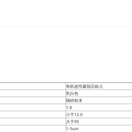
有机改性蒙脱石粘土
乳白色
细碎粉末
1.8
小于12.0
大于95
1-5um