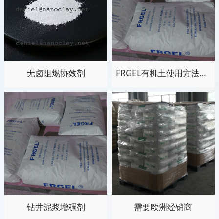
无卤阻燃协效剂
FRGEL有机土使用方法指南
钻井泥浆增稠剂
需要欧洲经销商